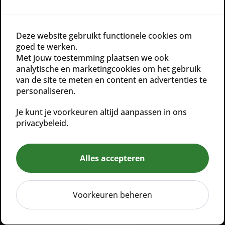
Deze website gebruikt functionele cookies om
Handige links
goed te werken.
Met jouw toestemming plaatsen we ook
Nimue producten
analytische en marketingcookies om het gebruik
van de site te meten en content en advertenties te
Eminence producten
personaliseren.
ScKIN Nutrition producten
Je kunt je voorkeuren altijd aanpassen in ons
Alle producten
privacybeleid.
Algemene voorwaarden
Alles accepteren
Privacy verklaring
Voorkeuren beheren
Algemene informatie
Ave Esthetique