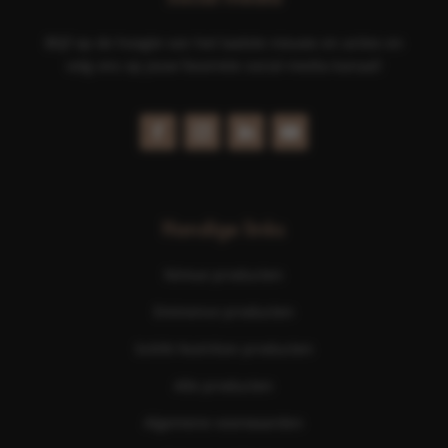
Blijf op de hoogte van het laatste nieuws en acties en
volg ons op jouw favoriete social media kanaal!
Handige links
Nimue producten
Eminence producten
ScKIN Nutrition producten
Alle producten
Algemene voorwaarden