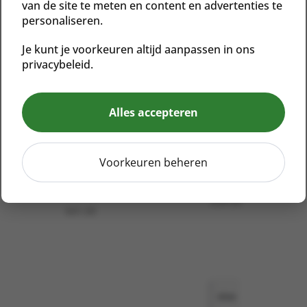
van de site te meten en content en advertenties te
Gerelateerde producten
personaliseren.
Je kunt je voorkeuren altijd aanpassen in ons
privacybeleid.
Alles accepteren
Voorkeuren beheren
CONDITIONER LITE
FACIAL WASH
REFILL
€
39,50
€
41,00