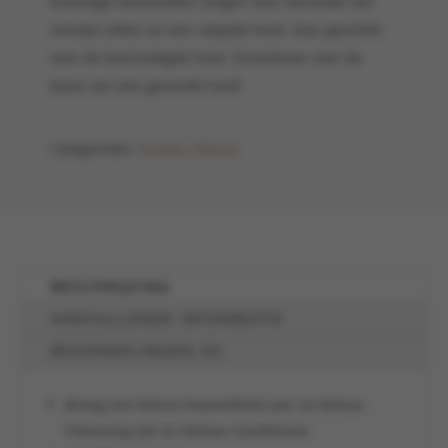
krachtige werkstoffen zorgen voor aanmaak van
nieuwe cellen en een soepele huid. Zeer geschikt
voor de beschadigde huid. Onmisbaar voor de
basis van een gezonde huid!
Categorieën:
Actives
,
Nimue
BESCHRIJVING
AANVULLENDE INFORMATIE
BEOORDELINGEN (0)
Breng een kleine hoeveelheid aan na Nimue
Cleansing Gel en Nimue Conditioner