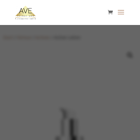
Start
/
Nimue
/
Actives
/ Active Lotion