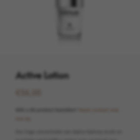
Active Lotion
€
56,00
Wilt u dit product bestellen?
Neem contact met
ons op.
Een hoge concentratie van Alpha Hydroxy Acids en