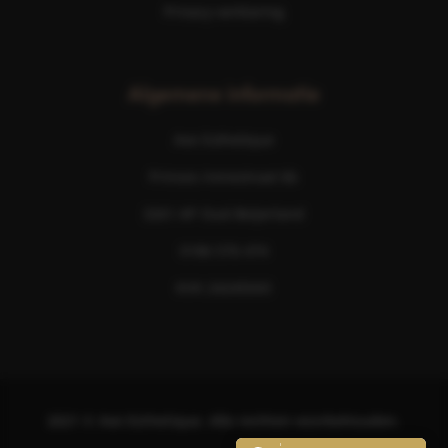
Privacy verklaring
Algemene informatie
Ave Esthetique
Prinses Irenestraat 6b
3261 AP Oud-Beijerland
0186 576 474
KVK 24245043
2021
©
Ave Esthetique. Alle rechten voorbehouden.