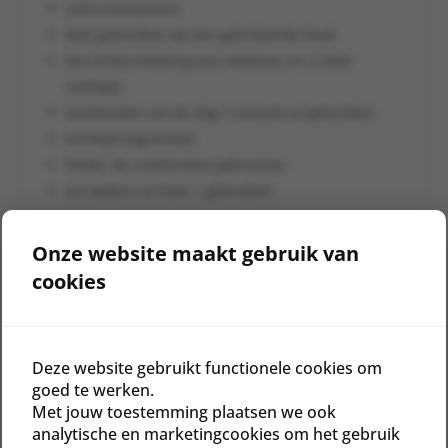
Licht inmasseren
Niet gebruiken op een geïrriteerde huid
Een lichte tinteling kan ontstaan en is heel
normaal
Aanbevolen om de dag ’s avonds te gebruiken
Vermijd oogcontact
Onder de nachtcrème gebruiken
4-6 weken na Fase 1 gebruiken
Voordelen
Onze website maakt gebruik van
Versnelt de celdeling en celvernieuwing
cookies
Snelle verbetering van de huidstructuur
Geeft verjonging en verbetert de resultaten van
Fase 1
Deze website gebruikt functionele cookies om
Versnelt de genezing van de huid
goed te werken.
Met jouw toestemming plaatsen we ook
analytische en marketingcookies om het gebruik