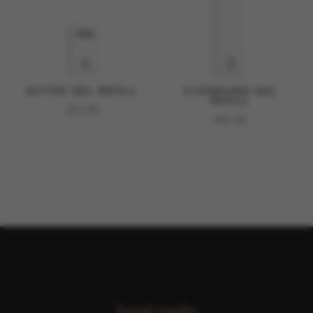
ACTIVE GEL REFILL
CLEANSING GEL
REFILL
€
51,00
€
41,00
Social media