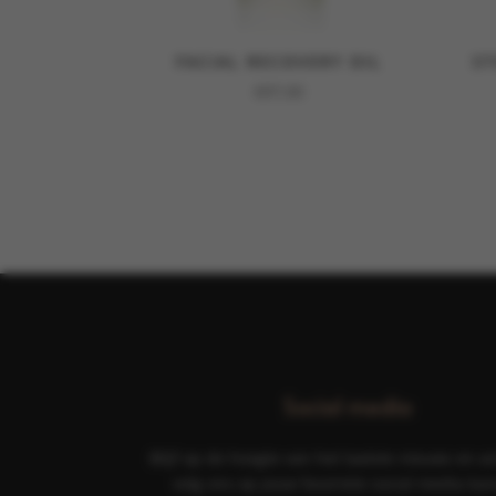
FACIAL RECOVERY OIL
ST
€
97,00
Social media
Blijf op de hoogte van het laatste nieuws en ac
volg ons op jouw favoriete social media kan