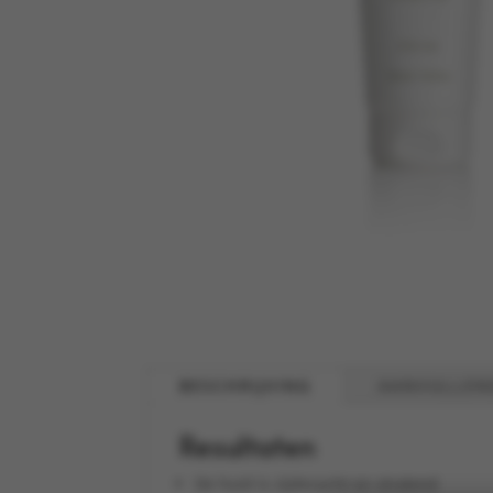
BESCHRIJVING
AANVULLEN
Resultaten
De huid is zijdezacht en stralend