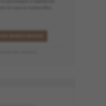
 en granaatappel en tegelijkertijd
voor een zacht en stralend effect.
AAN WINKELWAGEN
d Hand care
,
Eminence