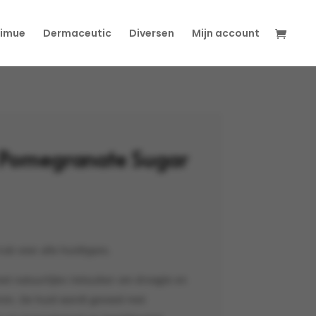
imue
Dermaceutic
Diversen
Mijn account
 Pomegranate Sugar
ub voor alle huidtypes.
et natuurlijke rietsuiker om droogte en
ren. De huid wordt gevoed met