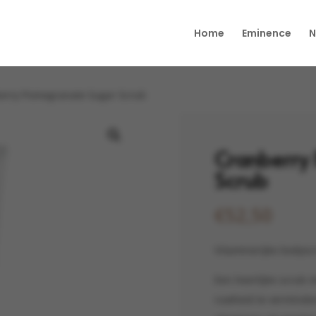
Home
Eminence
N
erry Pomegranate Sugar Scrub
Cranberry
Scrub
€
52,50
Vitaminerijke bodyscr
Een heerlijke scrub m
ruwheid te verminde