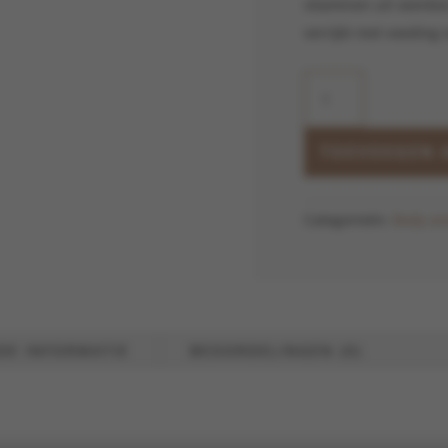
vitaminen uit veenbes
verrijkt met voeding 
Cranberry
Pomegranate
Sugar
Scrub
TOEVOEGEN 
aantal
Categorieën:
Body an
DE INFORMATIE
BEOORDELINGEN (0)