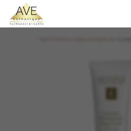
Start
/
Eminence
/
Body and Hand care
/ Cranb