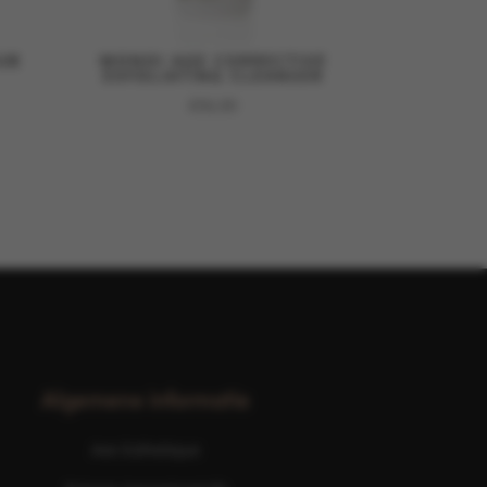
UB
MONOI AGE CORRECTIVE
EXFOLIATING CLEANSER
€
56,00
Algemene informatie
Ave Esthetique