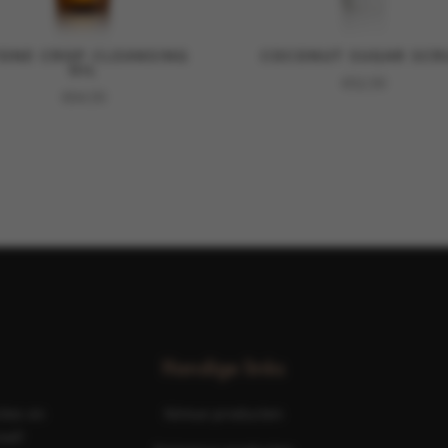
ONE CROP CLEANSING
COCONUT SUGAR SCR
OIL
€
52,50
€
64,50
Handige links
ties en
Nimue producten
aal!