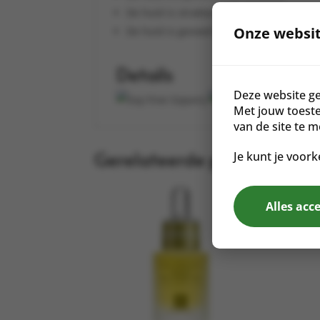
De huid is strakker en verfijnder
Onze websit
De huid is gevoed en gezond
Details
Deze website ge
Sojavrij
Glutenvr
Met jouw toest
van de site te 
Gerelateerde producten
Je kunt je voork
Alles acc