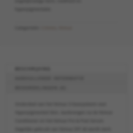
ongelijkmatige teint, roodheid en
hyperpigmentatie.
Categorieën:
Crèmes
,
Nimue
BESCHRIJVING
AANVULLENDE INFORMATIE
BEOORDELINGEN (0)
Onderdeel van het Nimue 3-fasesysteem voor
Hyperpigmented Skin. Aanbrengen na de Nimue
Conditioner en het Nimue Pre & Post Serum.
Dagelijks gebruik van Nimue SPF 40 wordt sterk