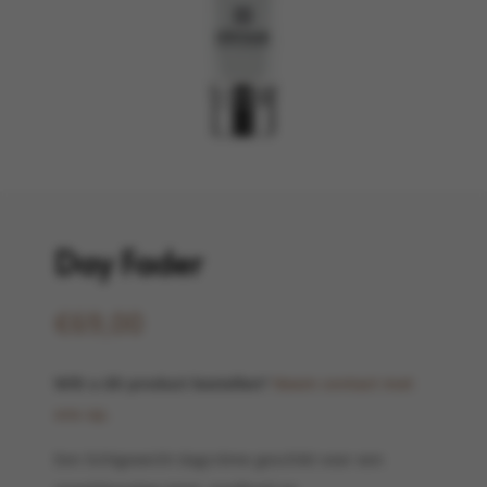
Day Fader
€
69,00
Wilt u dit product bestellen?
Neem contact met
ons op.
Een lichtgewicht dagcrème geschikt voor een