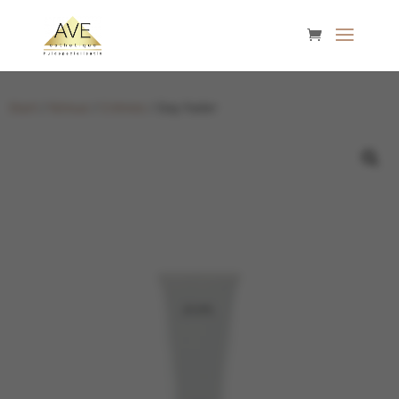
Start
/
Nimue
/
Crèmes
/ Day Fader