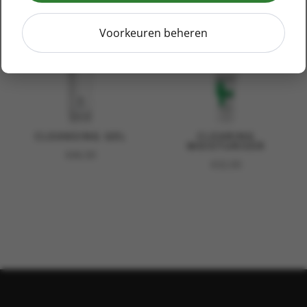
Voorkeuren beheren
CLEANSING GEL
CLEARING
MOISTURISER
€
46,00
€
32,00