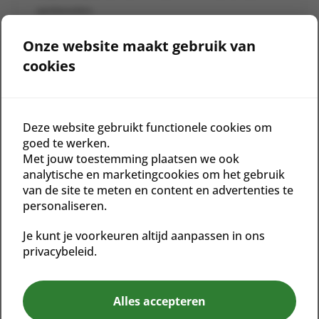
aanbevolen.
Onze website maakt gebruik van
cookies
Gerelateerde producten
Deze website gebruikt functionele cookies om
goed te werken.
Met jouw toestemming plaatsen we ook
analytische en marketingcookies om het gebruik
van de site te meten en content en advertenties te
personaliseren.
Je kunt je voorkeuren altijd aanpassen in ons
CLEANSING GEL LITE
ACTIVE LOTION REFILL
REFILL
privacybeleid.
€
51,00
€
41,00
Alles accepteren