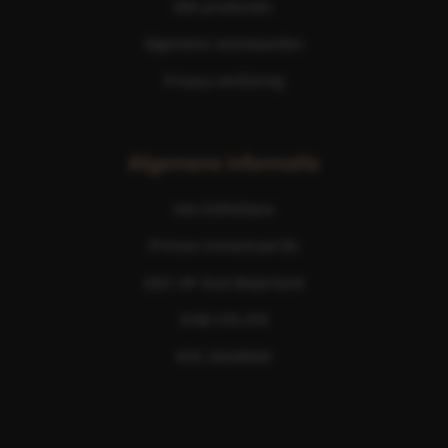
Alle producten
Algemene voorwaarden
Privacy verklaring
Algemene informatie
Ave Esthetique
Prinses Irenestraat 6b
3261 AP Oud-Beijerland
0186 576 474
KVK 24245043