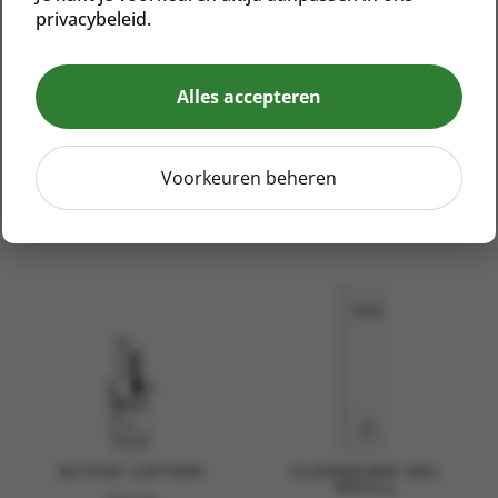
privacybeleid.
Alles accepteren
CLEANSING GEL LITE
ANTI-AGING EYE
CREAM
€
46,00
€
52,00
Voorkeuren beheren
ACTIVE LOTION
CLEANSING GEL
REFILL