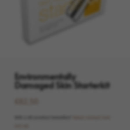
Environmentally
Damaged Skin Starterkit
€
82,50
Wilt u dit product bestellen?
Neem contact met
ons op.