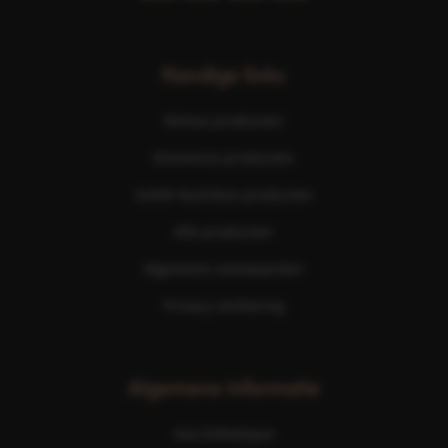
Handige links
Nimue producten
Eminence producten
ScKIN Nutrition producten
Alle producten
Algemene voorwaarden
Privacy verklaring
Algemene informatie
Ave Esthetique