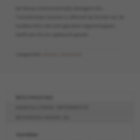
De Nimue Environmentally damaged skin
Transdermale Solution is effectief bij herstel van de
huidbarrière met anti-glycation eigenschappen.
Geeft een fris en zijdezacht gevoel.
Categorieën:
Nimue
,
Starterskit
BESCHRIJVING
AANVULLENDE INFORMATIE
BEOORDELINGEN (0)
Voordelen