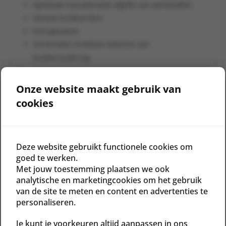
Optimale transdermale afgifte van werkstoffen
Herstel huidbarrière
Anti-glycation
Vermindert zichtbare tekenen van
huidveroudering
Vermindert verslapping
Verbetert de uitstraling van de huid
Onze website maakt gebruik van
Ontgiftende werking
cookies
Verbetert de gezondheid van de huid
Deze website gebruikt functionele cookies om
goed te werken.
Gerelateerde producten
Met jouw toestemming plaatsen we ook
analytische en marketingcookies om het gebruik
van de site te meten en content en advertenties te
personaliseren.
Je kunt je voorkeuren altijd aanpassen in ons