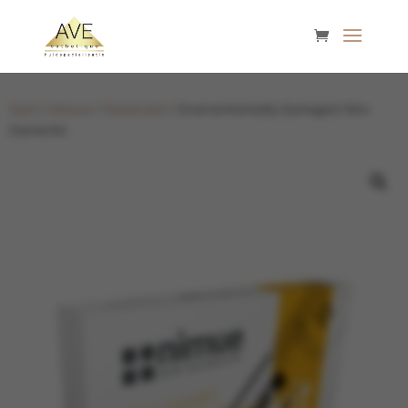
Start
/
Nimue
/
Starterskit
/ Environmentally Damaged Skin
Starterkit