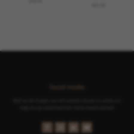
€
56,00
€
41,00
Social media
Blijf op de hoogte van het laatste nieuws en acties en
volg ons op jouw favoriete social media kanaal!