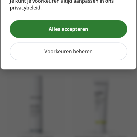
Je kunt je voorkeuren altijd aanpassen in ons
privacybeleid.
Alles accepteren
RHENOPHASE REPAIR
K CEUTIC
CREME L
Voorkeuren beheren
€
60,00
€
84,00