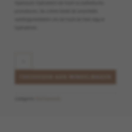
Hyalceutic hydrateert de huid na esthetische
procedures. De crème biedt de essentiële
voedingsmiddelen om de huid de hele dag te
hydrateren.
Hyal
Ceutic
aantal
TOEVOEGEN AAN WINKELWAGEN
Categorie:
Dermaceutic