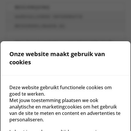
BESCHRIJVING
AANVULLENDE INFORMATIE
BEOORDELINGEN (0)
Deze formule hydrateert intensief en helpt om de
tekenen van voortijdige huidveroudering te
Onze website maakt gebruik van
voorkomen.
cookies
91% van de patiënten vinden dat de vochtbalans in
hun huid hersteld is na het gebruik van Hyalceutic
Deze website gebruikt functionele cookies om
goed te werken.
Met jouw toestemming plaatsen we ook
Gerelateerde producten
analytische en marketingcookies om het gebruik
van de site te meten en content en advertenties te
personaliseren.