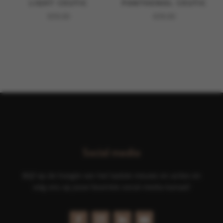
LIGHT CEUTIC
PANTHENOL CEUTIC
€
59,00
€
39,00
Social media
Blijf op de hoogte van het laatste nieuws en acties en
volg ons op jouw favoriete social media kanaal!