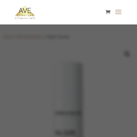
Start
/
Dermaceutic
/ Hyal Ceutic