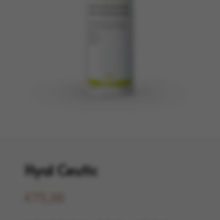
Hyal Ceutic
€
75,00