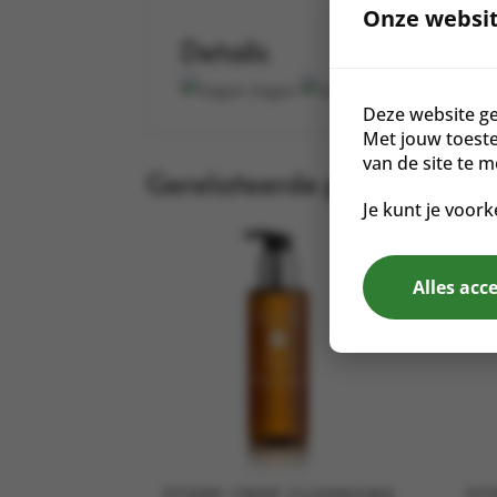
Onze websit
Details
Vegan
Sojavrij
Deze website ge
Met jouw toest
van de site te 
Gerelateerde producten
Je kunt je voork
Alles acc
STONE CROP CLEANSING
ST