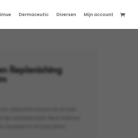
imue
Dermaceutic
Diversen
Mijn account
n Replenishing
am
een zijdezachte formule die de huid
urige hydratatie biedt. Bevat melkzuur
n verwijdert en de huid opfrist.