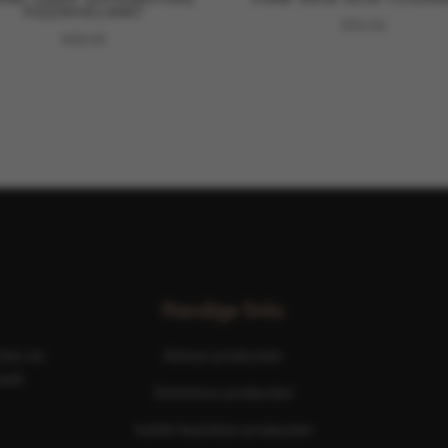
FIZZOFOLIANT
€
53,50
€
68,00
Handige links
ties en
Nimue producten
aal!
Eminence producten
ScKIN Nutrition producten