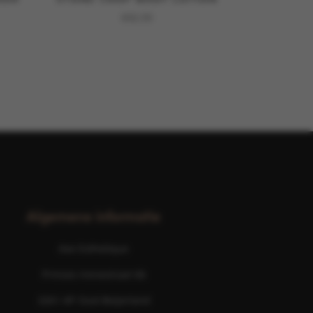
€
42,50
Algemene informatie
Ave Esthetique
Prinses Irenestraat 6b
3261 AP Oud-Beijerland