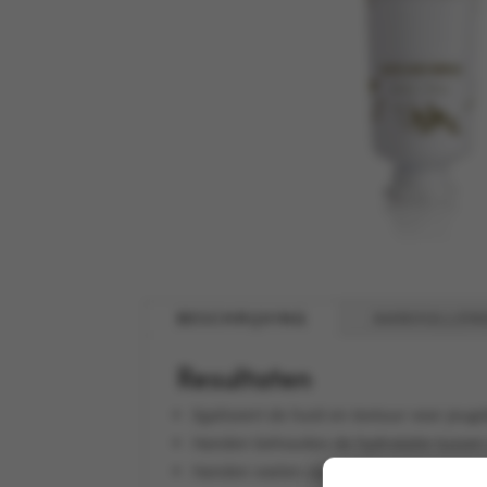
BESCHRIJVING
AANVULLEN
Resultaten
Egaliseert de huid en textuur voor jeu
Handen behouden de hydratatie tussen
Handen voelen zijdezacht en soepel aan