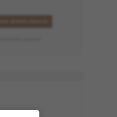
AAN WINKELWAGEN
d Hand care
,
Eminence