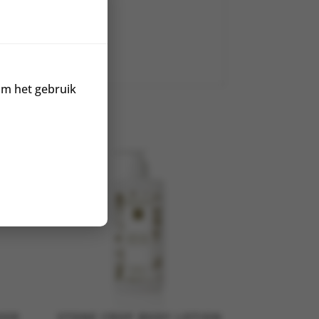
om het gebruik
SER
STONE CROP BODY LOTION