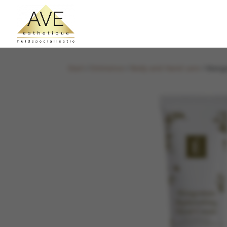
Start
/
Eminence
/
Body and Hand care
/ Mang