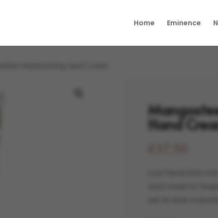
Home
Eminence
N
osteen Replenishing Hand Cream
Mangostee
Hand Cre
€
37,50
Luxe handcrème met 
zacht maakt en langd
wat de dode huidcelle