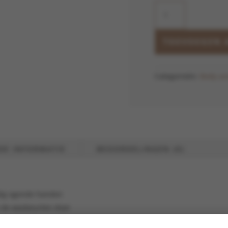
Mangosteen
Replenishing
Hand
Cream
TOEVOEGEN 
aantal
Categorieën:
Body an
DE INFORMATIE
BEOORDELINGEN (0)
gdig ogende handen
 de wasbeurten door