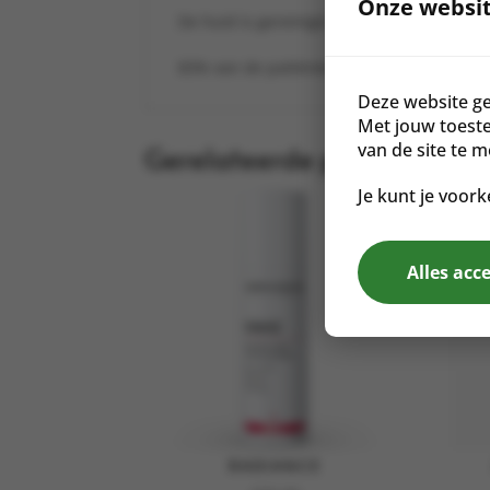
Onze websit
De huid is gereinigd, het overtollige sebu
83% van de patiënten vindt dat hun huid
Deze website ge
Met jouw toest
Gerelateerde producten
van de site te 
Je kunt je voork
Alles acc
RADIANCE