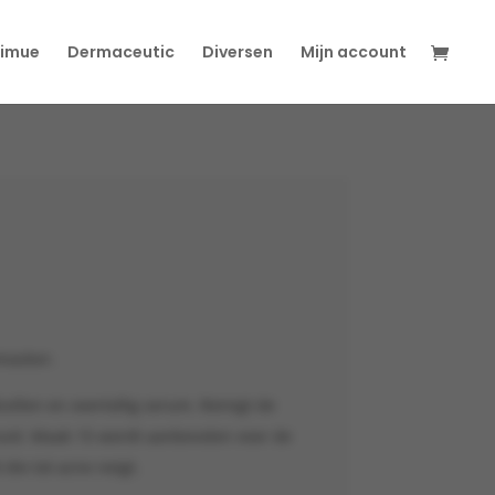
imue
Dermaceutic
Diversen
Mijn account
masker.
ellen en overtollig serum. Reinigt de
uid. Maak 15 wordt aanbevolen voor de
 die tot acne neigt.