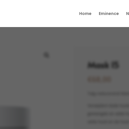
Home
Eminence
N
Mask 15
€
68,00
Talg-reducerend klei
Verwijdert dode huidc
gemengde en vette h
vette huid en de huid