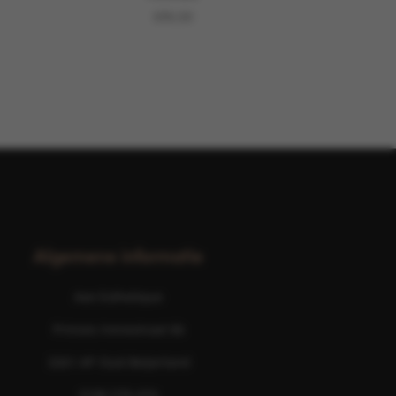
€
90,00
Algemene informatie
Ave Esthetique
Prinses Irenestraat 6b
3261 AP Oud-Beijerland
0186 576 474