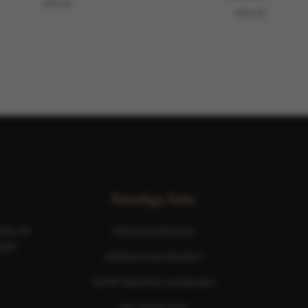
€
90,00
€
84,00
Handige links
ties en
Nimue producten
aal!
Eminence producten
ScKIN Nutrition producten
Alle producten