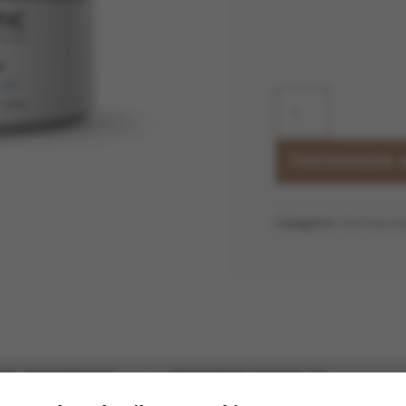
Mask
15
aantal
TOEVOEGEN 
Categorie:
Dermaceut
DE INFORMATIE
BEOORDELINGEN (0)