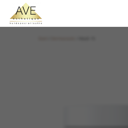
Start
/
Dermaceutic
/ Mask 15