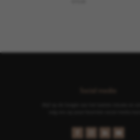
€
73,00
Social media
Blijf op de hoogte van het laatste nieuws en ac
volg ons op jouw favoriete social media kan