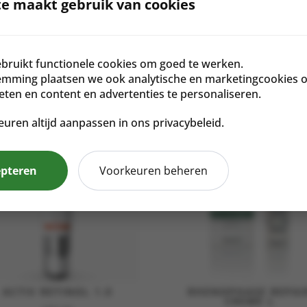
e maakt gebruik van cookies
m is verwijderd en de huidtextuur verbeterd.
 verbeterde na gebruik van Mask15
bruikt functionele cookies om goed te werken.
emming plaatsen we ook analytische en marketingcookies 
meten en content en advertenties te personaliseren.
euren altijd aanpassen in ons privacybeleid.
epteren
Voorkeuren beheren
ACTIV RETINOL 1.0
RHENOPHASE REPAI
CREME L