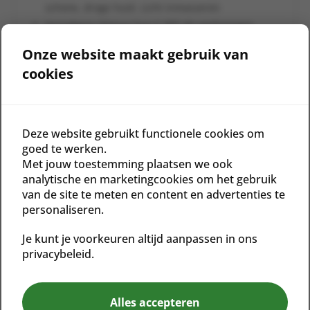
schone, droge huid. Licht inmasseren
Vervolgens Nimue Sun-C SPF 40 aanbrengen
Onze website maakt gebruik van
cookies
Gerelateerde producten
Deze website gebruikt functionele cookies om
goed te werken.
Met jouw toestemming plaatsen we ook
analytische en marketingcookies om het gebruik
van de site te meten en content en advertenties te
personaliseren.
Je kunt je voorkeuren altijd aanpassen in ons
privacybeleid.
ACTIVE GEL REFILL
A.I. FACE SERUM
€
51,00
€
139,00
Alles accepteren