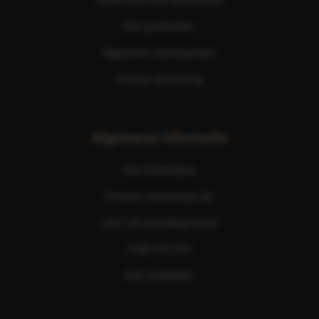
Alle producten
Algemene voorwaarden
Privacy verklaring
Algemene informatie
Ave Esthetique
Prinses Irenestraat 6b
3261 AP Oud-Beijerland
0186 576 474
KVK 24245043