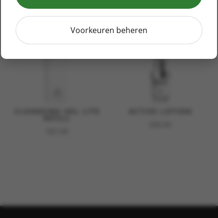
Voorkeuren beheren
CLEANSING GEL LITE
ACTIVE LOTION
REFILL
€
56,00
€
41,00