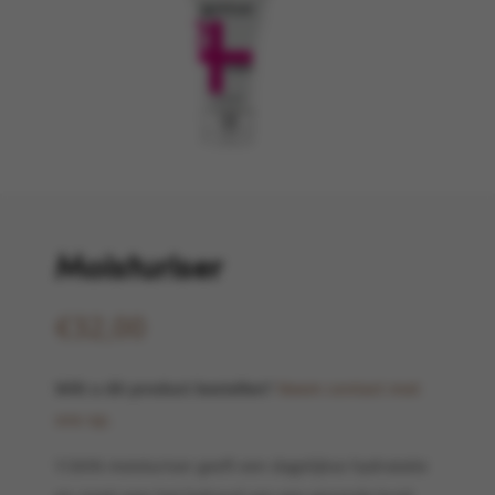
Moisturiser
€
32,00
Wilt u dit product bestellen?
Neem contact met
ons op.
Y:SKIN moisturiser geeft een dagelijkse hydratatie