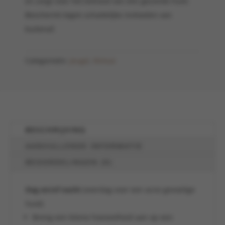
en zorgt voor het behoud van een gezonde huid.
Beschermt tegen schadelijke invloeden van
buitenaf.
Categorieën:
Jeugd
,
Nimue
BESCHRIJVING
AANVULLENDE INFORMATIE
BEOORDELINGEN (0)
Dag en/of nacht
(overdag voor een acne gevoelige
huid)
Breng een kleine hoeveelheid aan op een