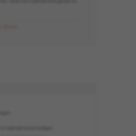
lies. Geeft een hydraterend gevoel en
s
,
Nimue
engen.
 te hydrateren/verzadigen.