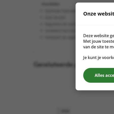
Voordelen
Optimale hydratatie
Onze websit
Snel herstel
Reguleert de vochtbalans
Verbetert het transport van actieve wer
Deze website ge
Verbetert de algehele gezondheid van d
Met jouw toest
van de site te 
Je kunt je voork
Gerelateerde producten
Alles acc