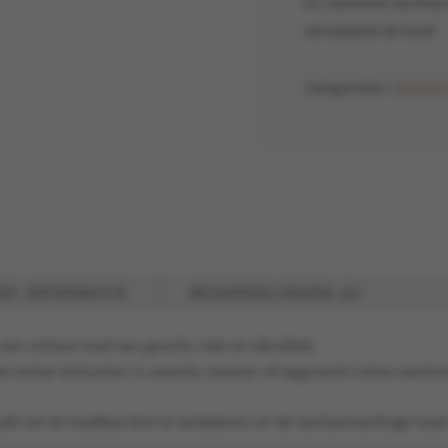
en voorkomt vochtver
versoepeld de huid.
Categorieën:
Booster
DE INFORMATIE
BEOORDELINGEN (0)
een schone huid van gezicht, hals en décolleté
l Active Gel/Lotion (’s avonds), booster of dag/nacht crème aanbr
ikt om de huidbarrière te verbeteren en de vochtarme/droge huid