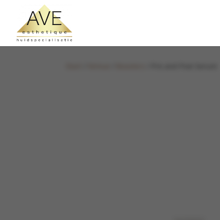
Start
/
Nimue
/
Boosters
/ Pre and Post Serum