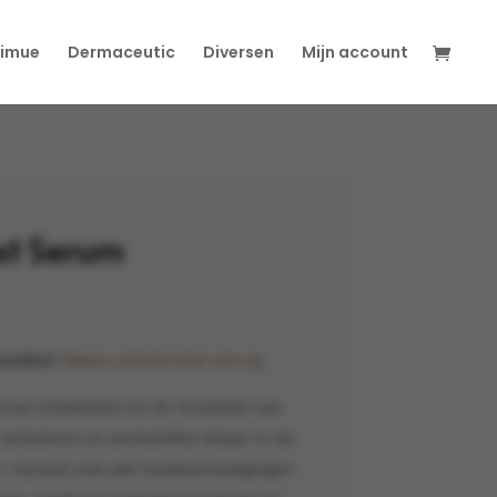
imue
Dermaceutic
Diversen
Mijn account
st Serum
estellen?
Neem contact met ons op.
iaal ontwikkeld om de resultaten van
verbeteren en werkstoffen dieper in de
. Herstelt snel alle huidbeschadigingen