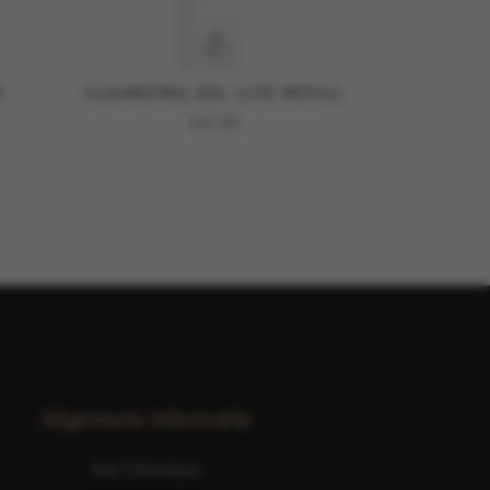
E
CLEANSING GEL LITE REFILL
€
41,00
Algemene informatie
Ave Esthetique