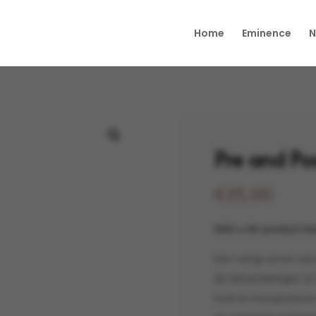
Home
Eminence
N
Pre and Po
€
35,00
Wilt u dit product b
Een romig serum spec
de behandelingen te 
huid te transporteren