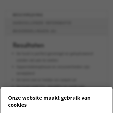
BESCHRIJVING
AANVULLENDE INFORMATIE
BEOORDELINGEN (0)
Resultaten
De huid is perfect gereinigd en gehydrateerd
zonder vet aan te voelen
Oppervlakteopbouw en onzuiverheden zijn
verwijderd
De teint ziet er helder en soepel uit
De huid voelt fris, dauwfris en zacht aan
Onze website maakt gebruik van
Details
cookies
Best Sellers
Award