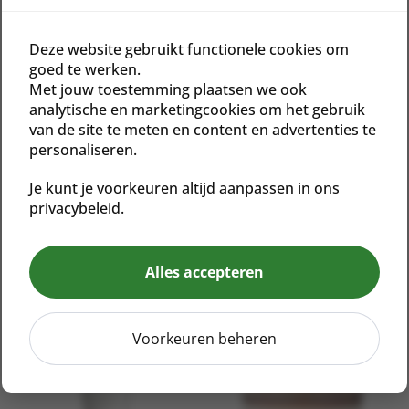
Winning
Vegan
Sojavrij
Notenvrij
Glutenvrij
Deze website gebruikt functionele cookies om
goed te werken.
Winner of Best Teen Skincare – Normal Skin: Stone
Met jouw toestemming plaatsen we ook
Crop Collection, Spa & Wellness MexiCaribe Product
analytische en marketingcookies om het gebruik
Awards, 2019
van de site te meten en content en advertenties te
personaliseren.
Winner of Soaps and Suds: 10 Natural Cleansers, The
Beauty 100, Insider’s Guide to Spas, 2017
Je kunt je voorkeuren altijd aanpassen in ons
privacybeleid.
Gerelateerde producten
Alles accepteren
Voorkeuren beheren