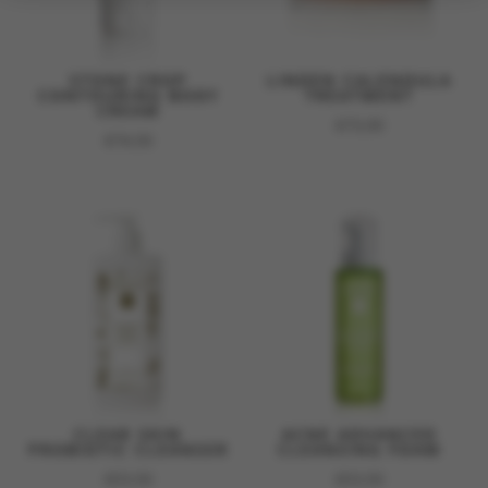
STONE CROP
LINDEN CALENDULA
CONTOURING BODY
TREATMENT
CREAM
€
73,00
€
74,50
CLEAR SKIN
ACNE ADVANCED
PROBIOTIC CLEANSER
CLEANSING FOAM
€
53,50
€
53,50