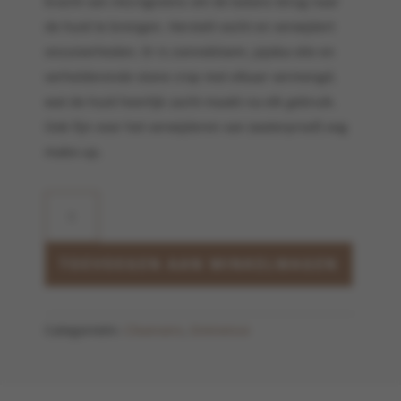
kracht van microgreens om de balans terug naar
de huid te brengen. Herstelt vocht en verwijdert
onzuiverheden. Er is zonnebloem, jojoba-olie en
verhelderende stone crop met elkaar vermengd,
wat de huid heerlijk zacht maakt na elk gebruik.
Ook fijn voor het verwijderen van (waterproof) oog
make-up.
Stone
Crop
Cleansing
Oil
TOEVOEGEN AAN WINKELWAGEN
aantal
Categorieën:
Cleansers
,
Eminence