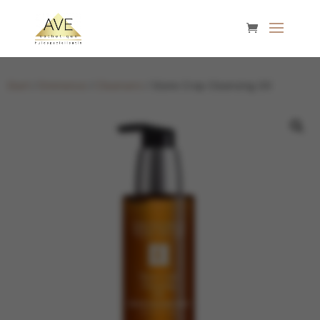
Start
/
Eminence
/
Cleansers
/ Stone Crop Cleansing Oil