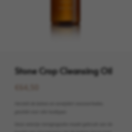
Stone Crop Cleansing Oil
€
64,50
Herstelt de balans en verwijdert onzuiverheden,
geschikt voor alle huidtypes
Deze vetvrije reinigingsolie maakt gebruik van de