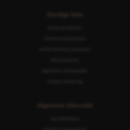
Handige links
Nimue producten
Eminence producten
ScKIN Nutrition producten
Alle producten
Algemene voorwaarden
Privacy verklaring
Algemene informatie
Ave Esthetique
Prinses Irenestraat 6b