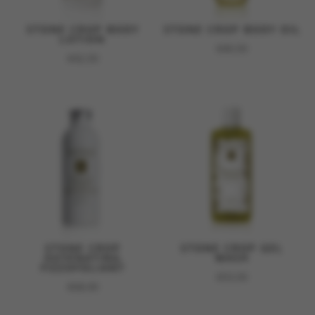
STONE CROP BODY
STONE CROP BODY OIL
LOTION
€
40,50
€
42,50
STONE CROP
STONE CROP GEL
OXYENATING
WASH
FIZZOFOLIANT
€
53,50
€
68,00