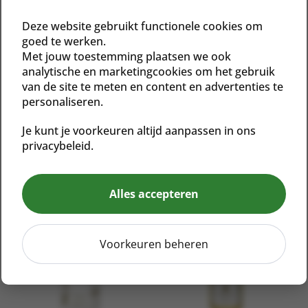
Glutenvrij
Deze website gebruikt functionele cookies om
Honorable Mention of ASCP Readers’ Choice Awards:
goed te werken.
Favorite Hyperpigmentation Line, ASCP Skin Deep,
Met jouw toestemming plaatsen we ook
2019
analytische en marketingcookies om het gebruik
van de site te meten en content en advertenties te
Winner of Best Hyperpigmentation Collection, ASCP
personaliseren.
Skin Deep Readers’ Choice Awards, 2018
Je kunt je voorkeuren altijd aanpassen in ons
privacybeleid.
Gerelateerde producten
Alles accepteren
Voorkeuren beheren