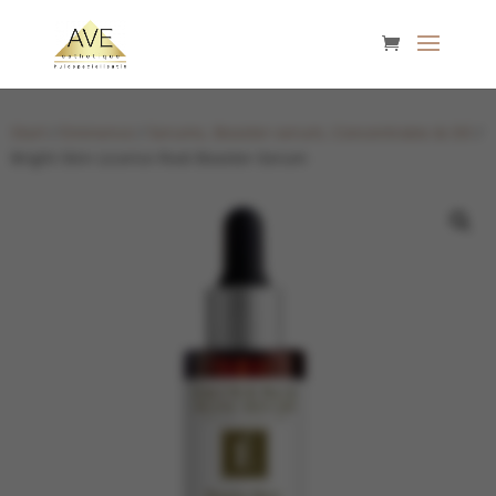
Start
/
Eminence
/
Serums, Booster-serum, Concentrates & Oil
/
Bright Skin Licorice Root Booster-Serum