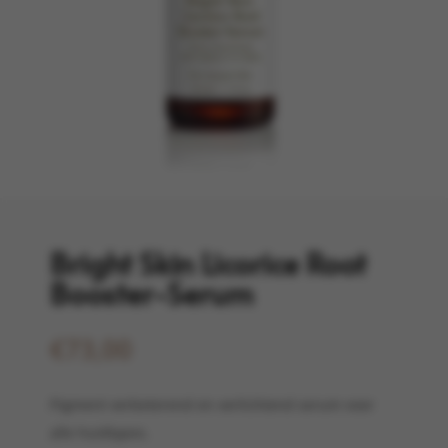
Bright Skin Licorice Root
Booster-Serum
€
73,00
Pigment verbeterend en verlichtend serum voor
alle huidtypes.