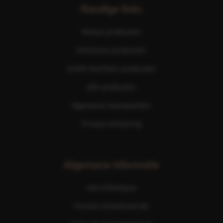
Handige links
Nimue producten
Eminence producten
ScKIN Nutrition producten
Alle producten
Algemene voorwaarden
Privacy verklaring
Algemene informatie
Ave Esthetique
Prinses Irenestraat 6b