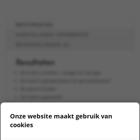
BESCHRIJVING
AANVULLENDE INFORMATIE
BEOORDELINGEN (0)
Resultaten
De huid is zachter, rustiger en steviger
De huid is gehydrateerd en gerevitaliseerd
De teint is lichter
De huid is gezonder
Details
Onze website maakt gebruik van
cookies
Award Winning
Vegan
Sojavrij
Notenvrij