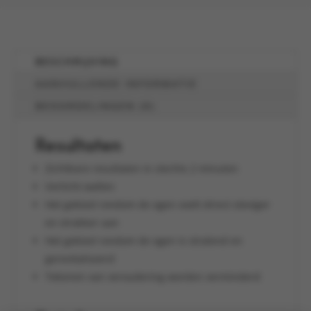
BESCHRIJVING
AANVULLENDE INFORMATIE
BEOORDELINGEN (0)
Resultaten
Zichtbare resultaten in slechts 2 minuten
Verlicht wallen
Het gebied rondom de ogen voelt direct steviger
en strakker aan
Het gebied rondom de ogen is stralend en
gerevitaliseerd
Tekenen van veroudering worden verminderd