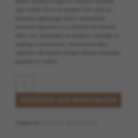
Wallen, donkere kringen en vermoeid uitziende
ogen worden direct vermindert! Geef uzelf een
koelende oogmassage met de roestvrijstaal
Rollerball Applicator en u zult direct het liftende
effect zien. Ontworpen om zichtbare rimpeltjes en
zwelling te verminderen, minimaliseert deze
oogcrème ook donkere kringen dankzij natuurlijke
peptiden en cafeïne.
Hibiscus
Ultra
Lift
Eye
TOEVOEGEN AAN WINKELWAGEN
Cream
aantal
Categorieën:
Eminence
,
Eye and lipcare