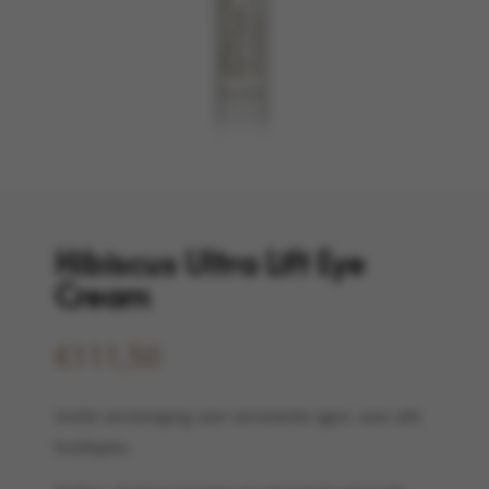
Hibiscus Ultra Lift Eye
Cream
€
111,50
Snelle versteviging voor vermoeide ogen, voor alle
huidtypes.