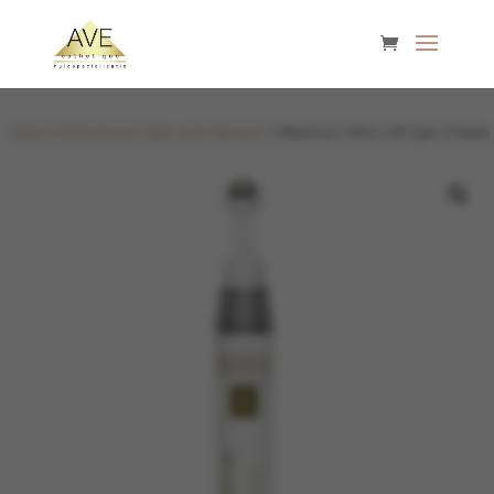
Start
/
Eminence
/
Eye and lipcare
/ Hibiscus Ultra Lift Eye Cream