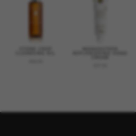
STONE CROP
MANGOSTEEN
CLEANSING OIL
REPLENISHING HAND
CREAM
€
64,50
€
37,50