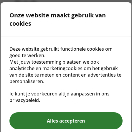
Details
Best Sellers
Award
Onze website maakt gebruik van
Winning
Vegan
Notenvrij
cookies
Glutenvrij
Honorable Mention of ASCP Readers’ Choice Awards:
Deze website gebruikt functionele cookies om
goed te werken.
Favorite Eye Treatment, ASCP Skin Deep, 2019
Met jouw toestemming plaatsen we ook
Winner of Innovate Award for Products: Age Corrective
analytische en marketingcookies om het gebruik
Ultra Collection, International Spa Association Awards,
van de site te meten en content en advertenties te
2017
personaliseren.
Winner of Best Eye Treatment, LNE & Spa’s Best
Je kunt je voorkeuren altijd aanpassen in ons
privacybeleid.
Product Awards, 2017
Winner of Souped-Up Skin Care, OK! Magazine Beauty
Alles accepteren
Awards, 2016