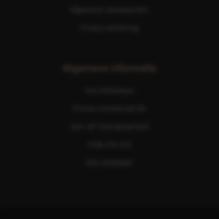
Algemene voorwaarden
Privacy verklaring
Algemene informatie
Ave Esthetique
Prinses Irenestraat 6b
3261 AP Oud-Beijerland
0186 576 474
KVK 24245043