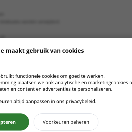
aan
 blokkades worden verwijderd
uit
e maakt gebruik van cookies
Award Winning
Vegan
Sojavrij
N
Earth Day Beauty Awards, 2020
bruikt functionele cookies om goed te werken.
emming plaatsen we ook analytische en marketingcookies 
 MexiCaribe Product Awards, 2019
meten en content en advertenties te personaliseren.
Shortlist Awards, 2019
euren altijd aanpassen in ons privacybeleid.
 Mexicaribe Product Awards, 2018
epteren
Voorkeuren beheren