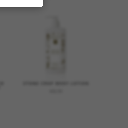
IE
STONE CROP BODY LOTION
M
€
42,50