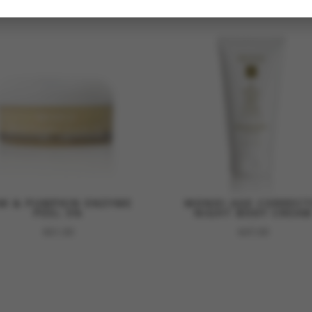
M & PUMPKIN ENZYME
MONOI AGE CORRECT
PEEL 5%
NIGHT BODY CREA
€
61,00
€
47,00