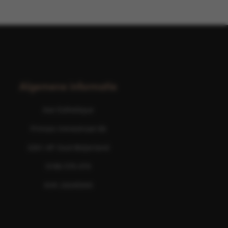
Algemene informatie
Ave Esthetique
Prinses Irenestraat 6b
3261 AP Oud-Beijerland
0186 576 474
KVK 24245043