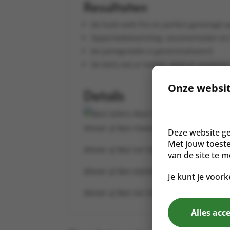
Resultaten
De huid voelt fris en perfect gereinigd 
Oppervlaktevorming, onzuiverheden en
De poriegrootte is geminimaliseerd
De teint ziet er helder, glad en stralend 
Onze websit
Details
Best Sellers
Winner of Best Cleanser, Healing Lifestyles 
Deze website ge
Met jouw toest
Winner of Best Gel Cleanser, Spa & Wellness
van de site te 
Winner of Best Exfoliating Cleanser, Beauty 
Je kunt je voork
Winner of Best Gel Cleanser, Spa & Wellness
Alles acc