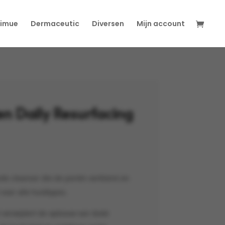
imue
Dermaceutic
Diversen
Mijn account
n Daily Resurfacing
de cleanser die de poriën verkleint en
 voor alle huidtypes.
 verwijdert de opbouw van dode