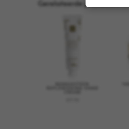
Gerelateerde producten
MANGOSTEEN
YA
REPLENISHING HAND
CREAM
€
37,50