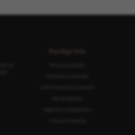
Handige links
ties en
Nimue producten
aal!
Eminence producten
ScKIN Nutrition producten
Alle producten
Algemene voorwaarden
Privacy verklaring