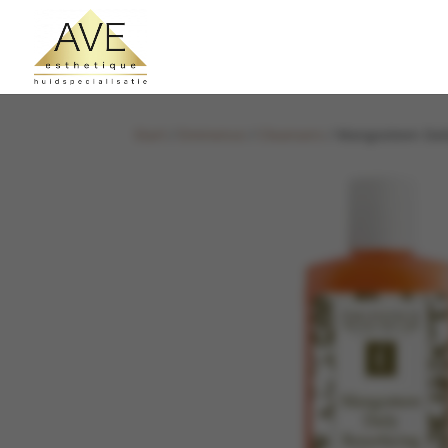
Start
/
Eminence
/
Cleansers
/ Mangosteen Dail