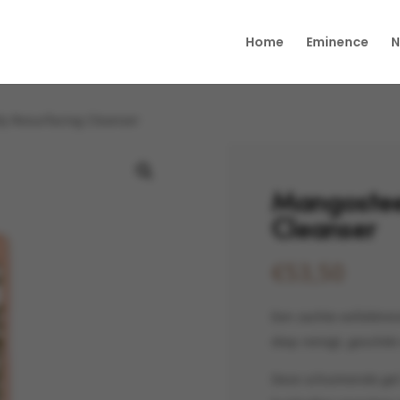
Home
Eminence
N
y Resurfacing Cleanser
Mangostee
Cleanser
€
53,50
Een zachte exfoliëren
diep reinigt, geschikt
Deze schuimende gel