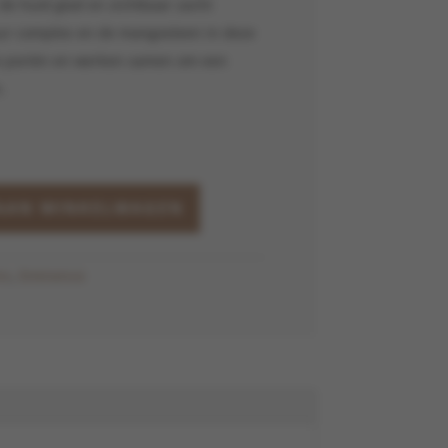
de huid glad en zichtbaar zacht
uur complex en de mangosteen in deze
de poriën en werken samen om een
.
AAN WINKELWAGEN
rs
,
Eminence