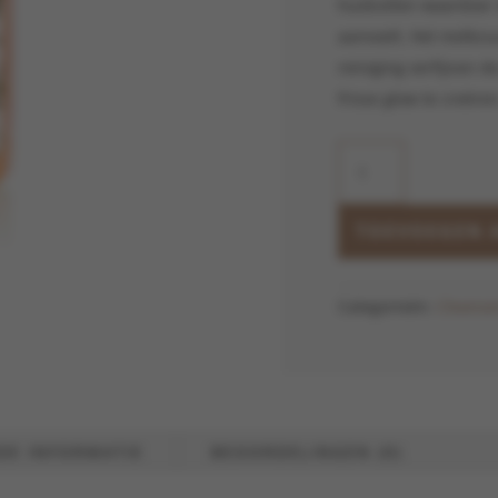
huidcellen waardoor 
aanvoelt. Het melkz
reiniging verfijnen 
frisse glow te creëren
Mangosteen
Daily
Resurfacing
Cleanser
TOEVOEGEN 
aantal
Categorieën:
Cleanse
DE INFORMATIE
BEOORDELINGEN (0)