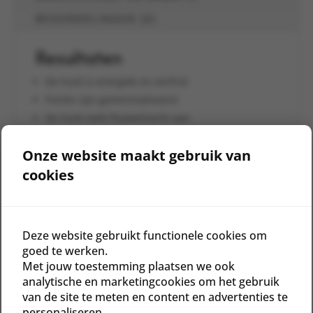
BEOORDELINGEN (0)
Resultaten
De huid is energiek en verfrist
Poriën zijn geminimaliseerd
De huid voelt fluweelzacht aan
De huid blijft gehydrateerd zonder vettig residu
Onze website maakt gebruik van
Details
cookies
Vegan
Sojavrij
Notenvrij
Glutenvrij
Deze website gebruikt functionele cookies om
goed te werken.
Met jouw toestemming plaatsen we ook
Gerelateerde producten
analytische en marketingcookies om het gebruik
van de site te meten en content en advertenties te
personaliseren.