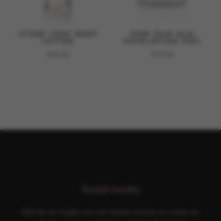
STONE CROP BODY
FIRM SKIN ACAI
LOTION
EXFOLIATING PEEL
€
42,50
€
97,00
Social media
Blijf op de hoogte van het laatste nieuws en acties en