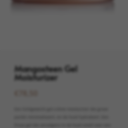
Mangosteen Gel
Moisturizer
€
78,50
Een lichtgewicht gel-crème moisturizer die grove
poriën minimaliseert, en de huid hydrateert. Een
frisse gel die vervolgens in de huid smelt voor een