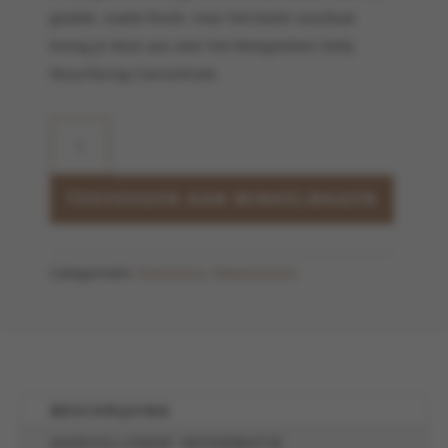
gladde, matte finish. Voor het beste resultaat
breng je deze aan over het Mangosteen Daily
Resurfacing Concentrate.
Mangosteen
Gel
Moisturizer
aantal
TOEVOEGEN AAN WINKELWAGEN
Categorieën:
Eminence
,
Moisturizers
BESCHRIJVING
AANVULLENDE INFORMATIE