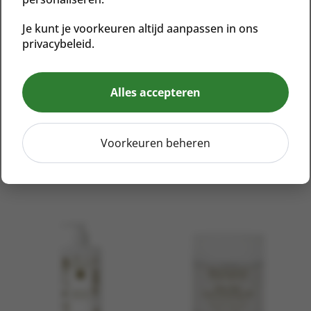
Je kunt je voorkeuren altijd aanpassen in ons
privacybeleid.
Alles accepteren
FIRM SKIN ACAI
STONE CROP
Voorkeuren beheren
CLEANSER
REVITALIZING BODY
SCRUB
€
53,50
€
52,50