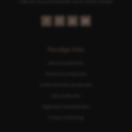
volg ons op jouw favoriete social media kanaal!
Handige links
Nimue producten
Eminence producten
ScKIN Nutrition producten
Alle producten
Algemene voorwaarden
Privacy verklaring