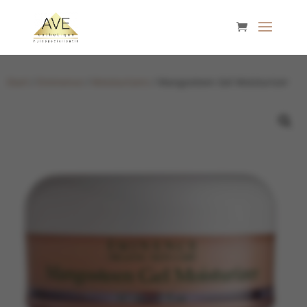
Start
/
Eminence
/
Moisturizers
/ Mangosteen Gel Moisturizer