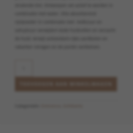
stralende tint. Ontworpen om actief te worden in
combinatie met water. Olie-absorberend
rijstpoeder in combinatie met melkzuur en
salicylzuur verwijdert dode huidcellen en verzacht
de huid, terwijl antioxidant-rijke aardbeien en
rabarber reinigen en de poriën verkleinen.
Strawberry
Rhubarb
Dermafoliant
aantal
TOEVOEGEN AAN WINKELWAGEN
Categorieën:
Eminence
,
Exfoliants