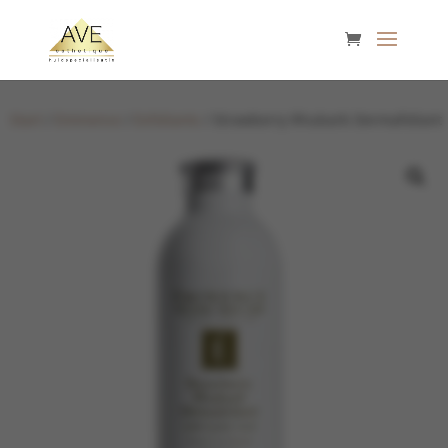
Start
/
Eminence
/
Exfoliants
/ Strawberry Rhubarb Dermafoliant