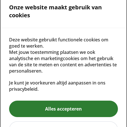
Glutenvrij
Onze website maakt gebruik van
cookies
Winner of Best Exfoliating Products for Sensitive Skin
,
The Zoe Report Awards, 2020
Winner of Best Tried and True Beauty Products,
Deze website gebruikt functionele cookies om
goed te werken.
Popsugar Power Your Pretty Awards, 2019
Met jouw toestemming plaatsen we ook
Winner of Best Powder Skincare, Prevention’s Beauty
analytische en marketingcookies om het gebruik
Awards, 2019
van de site te meten en content en advertenties te
Winner of Best Exfoliator, Spa & Wellness Mexicaribe
personaliseren.
Product Awards, 2018
Je kunt je voorkeuren altijd aanpassen in ons
Winner of Best “Farm to Table” Skin Care
privacybeleid.
Product, NewBeauty Beauty Choice Awards, 2017
Winner of Best Exfoliator, Product Awards, Spa
Alles accepteren
Professional Mexico, 2014