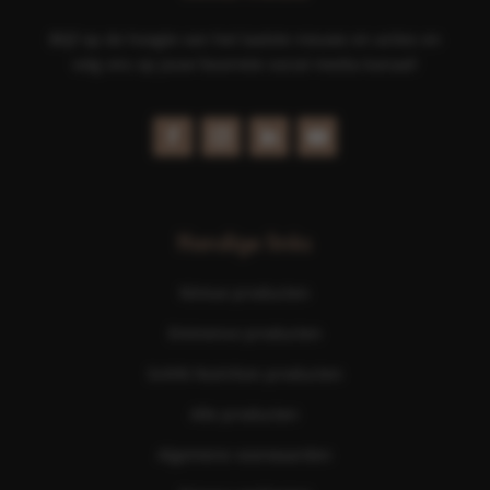
Blijf op de hoogte van het laatste nieuws en acties en
volg ons op jouw favoriete social media kanaal!
Handige links
Nimue producten
Eminence producten
ScKIN Nutrition producten
Alle producten
Algemene voorwaarden