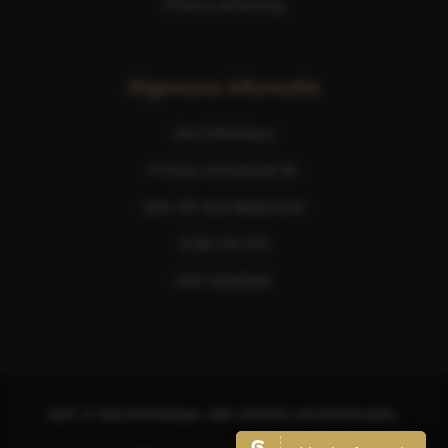
Privacy verklaring
Algemene informatie
Ave Esthetique
Prinses Irenestraat 6b
3261 AP Oud-Beijerland
0186 576 474
KVK 24245043
2021
©
Ave Esthetique. Alle rechten voorbehouden.