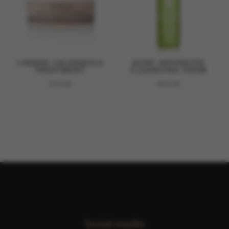
LINDEN CALENDULA
ACNE ADVANCED
TREATMENT
CLEANSING FOAM
€
73,00
€
53,50
Social media