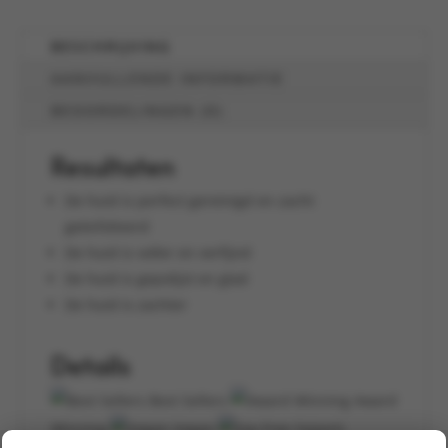
BESCHRIJVING
AANVULLENDE INFORMATIE
BEOORDELINGEN (0)
Resultaten
De huid is perfect gereinigd en zacht
geëxfolieerd
De huid is voller en verfijnd
De huid is gepolijst en glad
De huid is zachter
Details
Best Sellers
Award
Winning
Vegan
Sojavrij