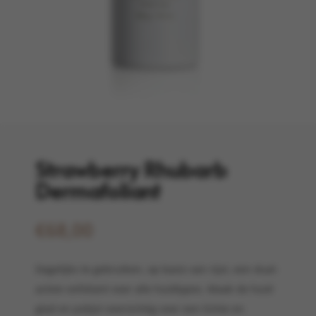
Strawberry Rhubarb
Dermafoliant
€
68,00
Dagelijks te gebruiken, op basis van rijst, een dual-
action exfoliant voor alle huidtypes. Maak de huid
glad en polijst voorzichtig voor een lichte en