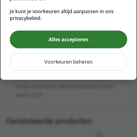
Details
Je kunt je voorkeuren altijd aanpassen in ons
privacybeleid.
Award Winning
Sojavrij
Notenvrij
Glutenvrij
Alles accepteren
Winner of Best Radiance Mask, Social & Personal Best
Beauty Buys Awards, 2020
Voorkeuren beheren
Winner of Best Anti-Ageing Mask, HiStyle Best Beauty
Buys, 2020​
Winner of Best Mask, DAYSPA Professional’s Choice
Awards, 2020
Gerelateerde producten