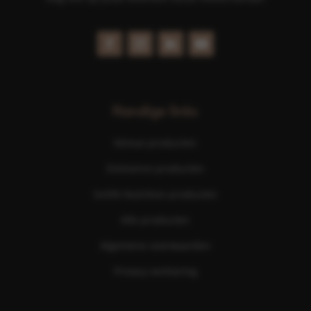
Handige links
Nimue producten
Eminence producten
ScKIN Nutrition producten
Alle producten
Algemene voorwaarden
Privacy verklaring