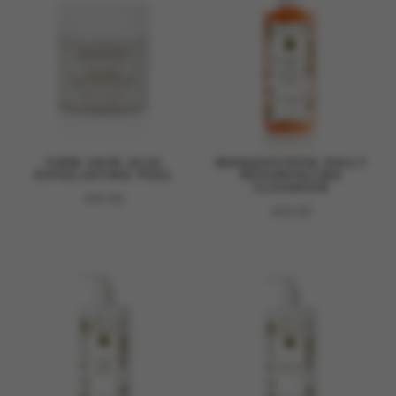
FIRM SKIN ACAI
MANGOSTEEN DAILY
EXFOLIATING PEEL
RESURFACING
CLEANSER
€
97,00
€
53,50