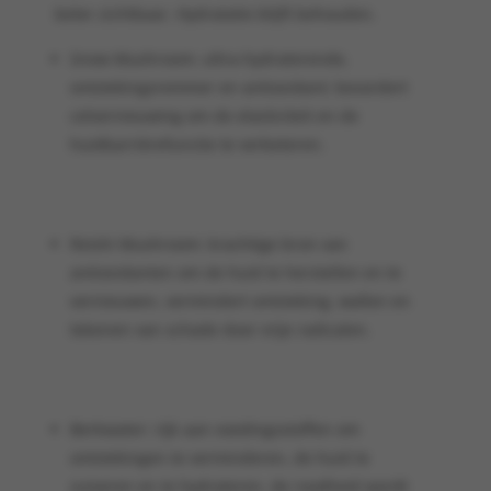
beter zichtbaar. Hydratatie blijft behouden.
Snow Mushroom: ultra-hydraterende,
ontstekingsremmer en antioxidant; bevordert
celvernieuwing om de elasticiteit en de
huidbarrièrefunctie te verbeteren.
Reishi Mushroom: krachtige bron van
antioxidanten om de huid te herstellen en te
vernieuwen, vermindert ontsteking, wallen en
tekenen van schade door vrije radicalen.
Berkwater: rijk aan voedingsstoffen om
ontstekingen te verminderen, de huid te
zuiveren en te hydrateren, de roodheid wordt