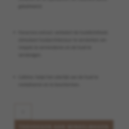
gekalmeerd.
Paracress-extract: verbetert de huiddichtheid;
stimuleert huidarchitectuur te versterken om
rimpels te verminderen en de huid te
verstevigen.
Cafeïne: helpt het uiterlijk van de huid te
revitaliseren en te beschermen.
Snow
Mushroom
Reishi
Masque
TOEVOEGEN AAN WINKELWAGEN