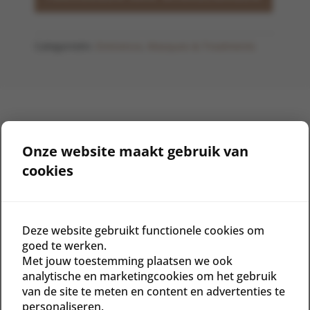
aantal
Categorieën:
Eminence
,
Masques & Treatments
BESCHRIJVING
Onze website maakt gebruik van
AANVULLENDE INFORMATIE
cookies
BEOORDELINGEN (0)
Resultaten
Deze website gebruikt functionele cookies om
goed te werken.
De huid is gezuiverd
Met jouw toestemming plaatsen we ook
De huid is strakker
analytische en marketingcookies om het gebruik
Hydratatie blijft behouden
van de site te meten en content en advertenties te
personaliseren.